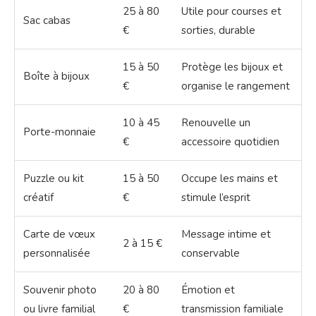
25 à 80
Utile pour courses et
Sac cabas
€
sorties, durable
15 à 50
Protège les bijoux et
Boîte à bijoux
€
organise le rangement
10 à 45
Renouvelle un
Porte-monnaie
€
accessoire quotidien
Puzzle ou kit
15 à 50
Occupe les mains et
créatif
€
stimule l’esprit
Carte de vœux
Message intime et
2 à 15 €
personnalisée
conservable
Souvenir photo
20 à 80
Émotion et
ou livre familial
€
transmission familiale