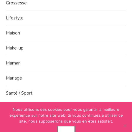
Grossesse
Lifestyle
Maison
Make-up
Maman
Mariage
Santé / Sport
Nous utilisons des cookies pour vous garantir la meilleure
expérience sur notre site web. Si vous continuez à utiliser ce
site, nous supposerons que vous en êtes satisfait.
Accueil
À propos
Contact
Mentions légales
Plan du site
Facebook
Twitter
YouTube