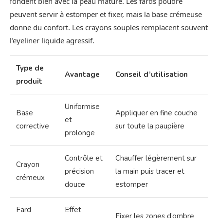
fondent bien avec la peau mature. Les fards poudre
peuvent servir à estomper et fixer, mais la base crémeuse
donne du confort. Les crayons souples remplacent souvent
l’eyeliner liquide agressif.
Type de
Avantage
Conseil d’utilisation
produit
Uniformise
Base
Appliquer en fine couche
et
corrective
sur toute la paupière
prolonge
Contrôle et
Chauffer légèrement sur
Crayon
précision
la main puis tracer et
crémeux
douce
estomper
Fard
Effet
Fixer les zones d’ombre