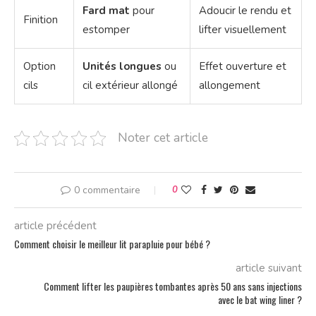
Fard mat
pour
Adoucir le rendu et
Finition
estomper
lifter visuellement
Option
Unités longues
ou
Effet ouverture et
cils
cil extérieur allongé
allongement
Noter cet article
0 commentaire
0
article précédent
Comment choisir le meilleur lit parapluie pour bébé ?
article suivant
Comment lifter les paupières tombantes après 50 ans sans injections
avec le bat wing liner ?