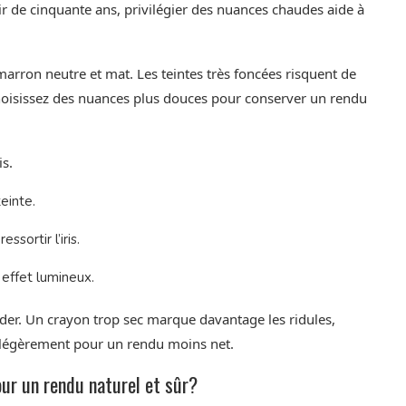
r de cinquante ans, privilégier des nuances chaudes aide à
arron neutre et mat. Les teintes très foncées risquent de
. Choisissez des nuances plus douces pour conserver un rendu
is.
einte.
ssortir l’iris.
effet lumineux.
ider. Un crayon trop sec marque davantage les ridules,
 légèrement pour un rendu moins net.
r un rendu naturel et sûr?