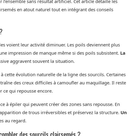
l’ensemble sans résultat artificiel. Cet article détaille les
irsemés en atout naturel tout en intégrant des conseils
 ?
cules voient leur activité diminuer. Les poils deviennent plus
rée une impression de manque même si des poils subsistent.
La
ssive aggravent souvent la situation.
ette évolution naturelle de la ligne des sourcils. Certaines
raîne des creux difficiles à camoufler au maquillage. Il reste
r ce qui repousse encore.
nce à épiler qui peuvent créer des zones sans repousse. En
pparition de trous irréversibles et préservez la structure.
Un
es au regard.
 combler des sourcils clairsemés ?