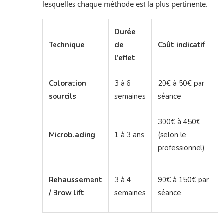
lesquelles chaque méthode est la plus pertinente.
Durée
Technique
de
Coût indicatif
l’effet
Coloration
3 à 6
20€ à 50€ par
sourcils
semaines
séance
300€ à 450€
Microblading
1 à 3 ans
(selon le
professionnel)
Rehaussement
3 à 4
90€ à 150€ par
/ Brow lift
semaines
séance