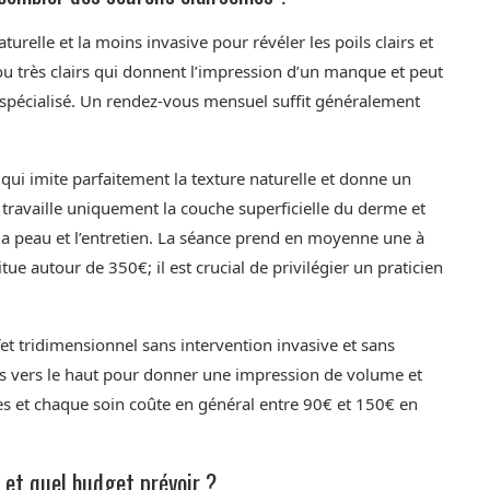
aturelle et la moins invasive pour révéler les poils clairs et
s ou très clairs qui donnent l’impression d’un manque et peut
n spécialisé. Un rendez-vous mensuel suffit généralement
ui imite parfaitement la texture naturelle et donne un
l travaille uniquement la couche superficielle du derme et
la peau et l’entretien. La séance prend en moyenne une à
itue autour de 350€; il est crucial de privilégier un praticien
et tridimensionnel sans intervention invasive et sans
ls vers le haut pour donner une impression de volume et
nes et chaque soin coûte en général entre 90€ et 150€ en
 et quel budget prévoir ?