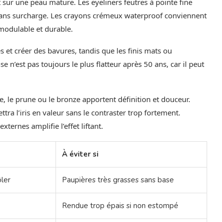
 sur une peau mature. Les eyeliners feutres à pointe fine
le sans surcharge. Les crayons crémeux waterproof conviennent
modulable et durable.
s et créer des bavures, tandis que les finis mats ou
 n’est pas toujours le plus flatteur après 50 ans, car il peut
e, le prune ou le bronze apportent définition et douceur.
tra l’iris en valeur sans le contraster trop fortement.
xternes amplifie l’effet liftant.
À éviter si
ôler
Paupières très grasses sans base
Rendue trop épais si non estompé