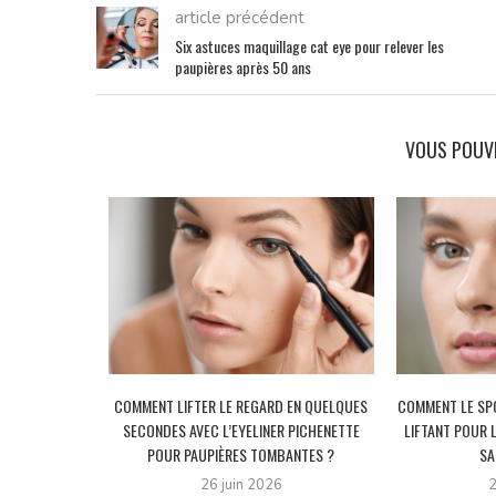
article précédent
Six astuces maquillage cat eye pour relever les
paupières après 50 ans
VOUS POUV
 PAUPIÈRES
COMMENT LIFTER LE REGARD EN QUELQUES
COMMENT LE SPO
VEC L’ASTUCE
SECONDES AVEC L’EYELINER PICHENETTE
LIFTANT POUR 
E...
POUR PAUPIÈRES TOMBANTES ?
SA
26 juin 2026
2