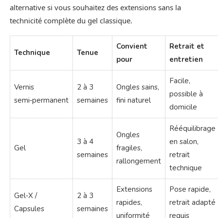
alternative si vous souhaitez des extensions sans la
technicité complète du gel classique.
Convient
Retrait et
Technique
Tenue
pour
entretien
Facile,
Vernis
2 à 3
Ongles sains,
possible à
semi‑permanent
semaines
fini naturel
domicile
Rééquilibrage
Ongles
3 à 4
en salon,
Gel
fragiles,
semaines
retrait
rallongement
technique
Extensions
Pose rapide,
Gel‑X /
2 à 3
rapides,
retrait adapté
Capsules
semaines
uniformité
requis