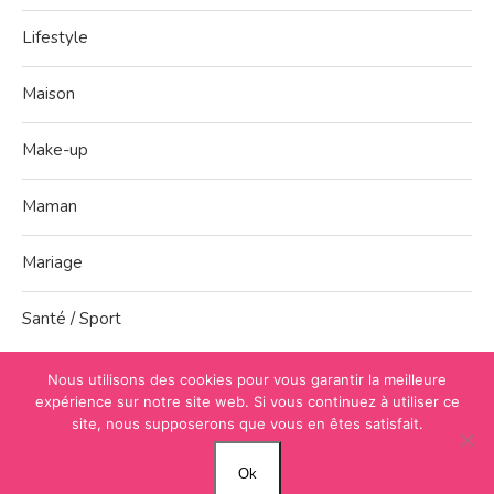
Lifestyle
Maison
Make-up
Maman
Mariage
Santé / Sport
Nous utilisons des cookies pour vous garantir la meilleure
expérience sur notre site web. Si vous continuez à utiliser ce
site, nous supposerons que vous en êtes satisfait.
Accueil
À propos
Contact
Mentions légales
Plan du site
Facebook
Twitter
YouTube
Ok